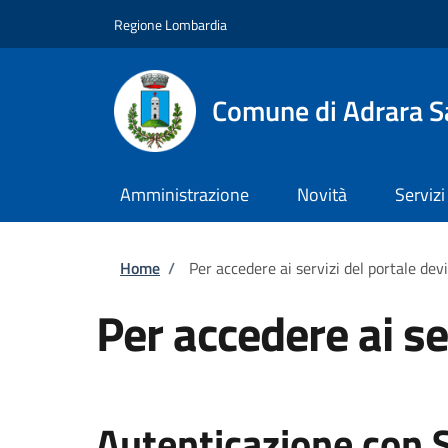
Salta al contenuto principale
Skip to footer content
Regione Lombardia
Comune di Adrara S
Amministrazione
Novità
Servizi
Briciole di pane
Home
/
Per accedere ai servizi del portale dev
Per accedere ai se
Autenticazione con 