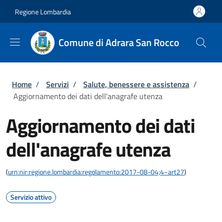
Salta al contenuto principale
Skip to footer content
Regione Lombardia
Comune di Adrara San Rocco
Briciole di pane
Home
/
Servizi
/
Salute, benessere e assistenza
/
Aggiornamento dei dati dell'anagrafe utenza
Aggiornamento dei dati
dell'anagrafe utenza
(
urn:nir:regione.lombardia:regolamento:2017-08-04;4~art27
)
Servizio attivo