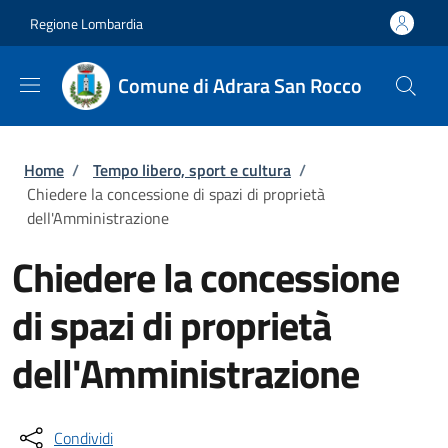
Salta al contenuto principale
Skip to footer content
Regione Lombardia
Comune di Adrara San Rocco
Briciole di pane
Home
/
Tempo libero, sport e cultura
/
Chiedere la concessione di spazi di proprietà
dell'Amministrazione
Chiedere la concessione
di spazi di proprietà
dell'Amministrazione
Condividi