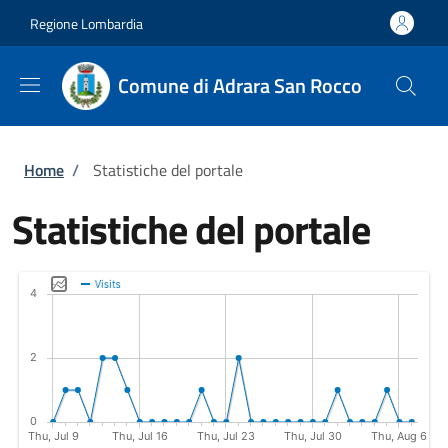
Salta al contenuto principale
Skip to footer content
Regione Lombardia
Comune di Adrara San Rocco
Briciole di pane
Home
/
Statistiche del portale
Statistiche del portale