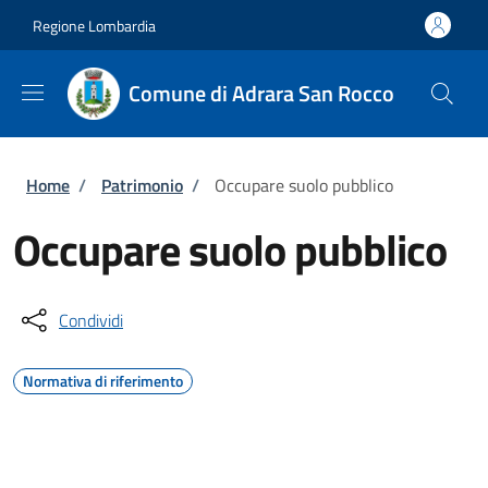
Salta al contenuto principale
Skip to footer content
Regione Lombardia
Comune di Adrara San Rocco
Briciole di pane
Home
/
Patrimonio
/
Occupare suolo pubblico
Occupare suolo pubblico
Condividi
Normativa di riferimento