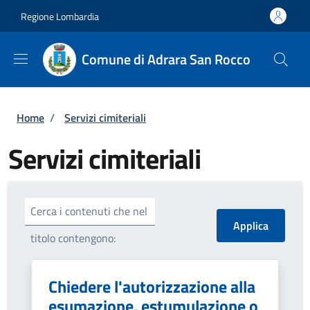
Salta al contenuto principale
Skip to footer content
Regione Lombardia
Comune di Adrara San Rocco
Briciole di pane
Home
/
Servizi cimiteriali
Servizi cimiteriali
Cerca i contenuti che nel
titolo contengono:
Chiedere l'autorizzazione alla
esumazione, estumulazione o