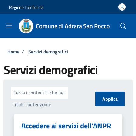
Salta al contenuto principale
Skip to footer content
Regione Lombardia
Comune di Adrara San Rocco
Briciole di pane
Home
/
Servizi demografici
Servizi demografici
Cerca i contenuti che nel
titolo contengono:
Accedere ai servizi dell'ANPR