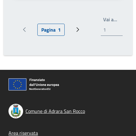
Scrivi il
Vai a…
Pagina
1
Pagina precedente
Pagina attuale
Pagina successiva
Comune di Adrara San Rocco
Footer menu
Area riservata