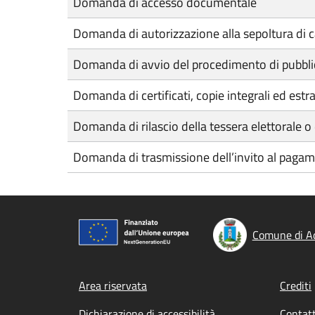
Domanda di accesso documentale
Domanda di autorizzazione alla sepoltura di
Domanda di avvio del procedimento di pubbli
Domanda di certificati, copie integrali ed estra
Domanda di rilascio della tessera elettorale o
Domanda di trasmissione dell’invito al pagamen
Comune di A
Footer menu
Area riservata
Crediti
Dichiarazione di accessibilità
Contatt