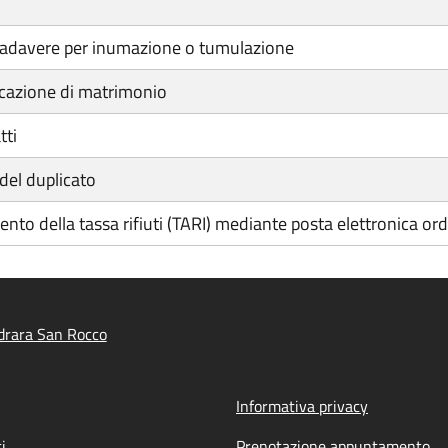
 cadavere per inumazione o tumulazione
cazione di matrimonio
tti
 del duplicato
to della tassa rifiuti (TARI) mediante posta elettronica ordi
drara San Rocco
Informativa privacy
i
Prenotazione appuntamento