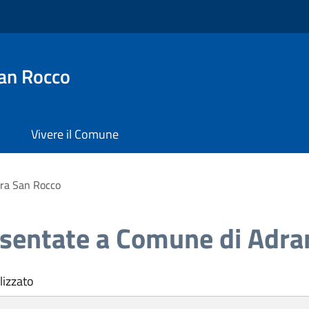
an Rocco
Vivere il Comune
ara San Rocco
esentate a Comune di Adra
lizzato