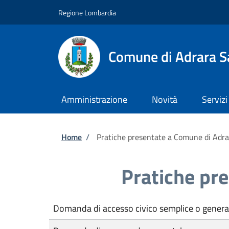
Salta al contenuto principale
Skip to footer content
Regione Lombardia
Comune di Adrara S
Amministrazione
Novità
Servizi
Briciole di pane
Home
/
Pratiche presentate a Comune di Adr
Pratiche pr
Domanda di accesso civico semplice o genera