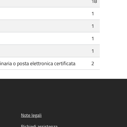
18
1
1
1
1
naria o posta elettronica certificata
2
Note legali
Richiedi assistenza