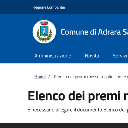
Salta al contenuto principale
Skip to footer content
Regione Lombardia
Comune di Adrara S
Amministrazione
Novità
Servizi
Briciole di pane
Home
/
Elenco dei premi messi in palio con le 
Elenco dei premi m
È necessario allegare il documento Elenco dei pr