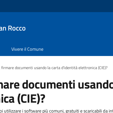
an Rocco
Vivere il Comune
 firmare documenti usando la carta d'identità elettronica (CIE)?
mare documenti usando
ica (CIE)?
 utilizzare i software più comuni, gratuiti e scaricabili da in