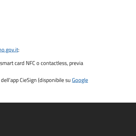
o.gov.it
:
 smart card NFC o contactless, previa
dell’app CieSign (disponibile su
Google