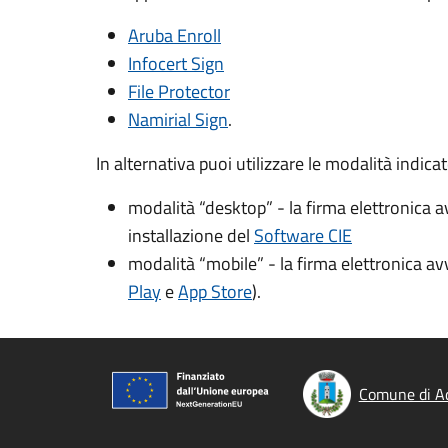
Aruba Enroll
Infocert Sign
File Protector
Namirial Sign
.
In alternativa puoi utilizzare le modalità indica
modalità “desktop” - la firma elettronica 
installazione del
Software CIE
modalità “mobile” - la firma elettronica a
Play
e
App Store
).
Comune di A