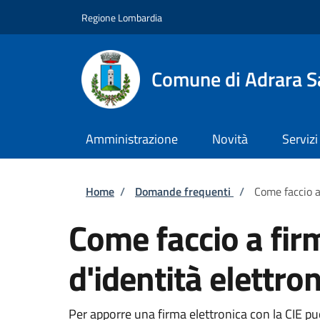
Salta al contenuto principale
Skip to footer content
Regione Lombardia
Comune di Adrara S
Amministrazione
Novità
Servizi
Briciole di pane
Home
/
Domande frequenti
/
Come faccio a
Come faccio a fir
d'identità elettron
Per apporre una firma elettronica con la CIE puoi