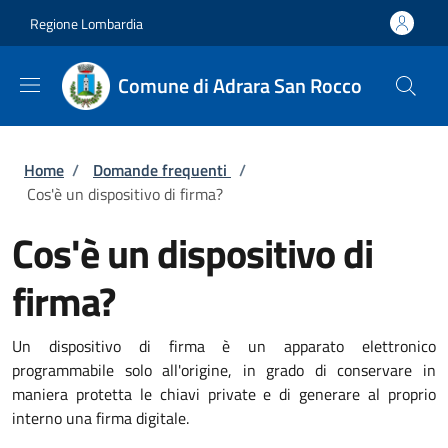
Salta al contenuto principale
Skip to footer content
Regione Lombardia
Comune di Adrara San Rocco
Briciole di pane
Home
/
Domande frequenti
/
Cos'è un dispositivo di firma?
Cos'è un dispositivo di
firma?
Un dispositivo di firma è un apparato elettronico
programmabile solo all'origine, in grado di conservare in
maniera protetta le chiavi private e di generare al proprio
interno una firma digitale.