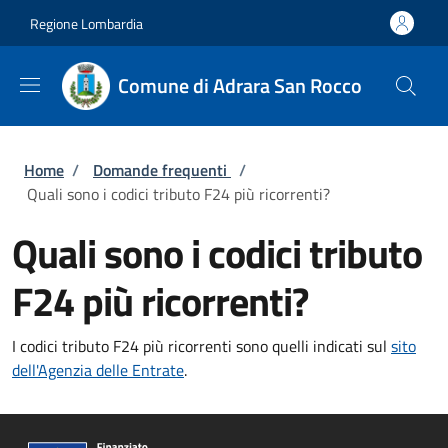
Salta al contenuto principale
Skip to footer content
Regione Lombardia
Comune di Adrara San Rocco
Briciole di pane
Home
/
Domande frequenti
/
Quali sono i codici tributo F24 più ricorrenti?
Quali sono i codici tributo
F24 più ricorrenti?
I codici tributo F24 più ricorrenti sono quelli indicati sul
sito
dell'Agenzia delle Entrate
.