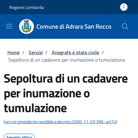
Salta al contenuto principale
Skip to footer content
Regione Lombardia
Comune di Adrara San Rocco
Briciole di pane
Home
/
Servizi
/
Anagrafe e stato civile
/
Sepoltura di un cadavere per inumazione o tumulazione
Sepoltura di un cadavere
per inumazione o
tumulazione
(
urn:nir:presidente.repubblica:decreto:2000-11-03;396~art74
)
Servizio attivo