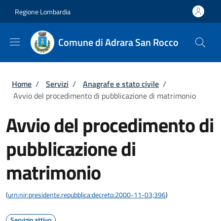
Salta al contenuto principale
Skip to footer content
Regione Lombardia
Comune di Adrara San Rocco
Briciole di pane
Home
/
Servizi
/
Anagrafe e stato civile
/
Avvio del procedimento di pubblicazione di matrimonio
Avvio del procedimento di
pubblicazione di
matrimonio
(
urn:nir:presidente.repubblica:decreto:2000-11-03;396
)
Servizio attivo