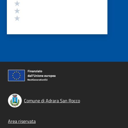
Valuta 3 stelle su 5
Valuta 2 stelle su 5
Valuta 1 stelle su 5
Comune di Adrara San Rocco
Footer menu
Area riservata