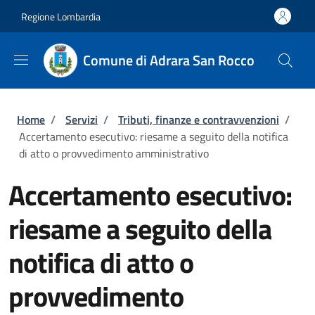
Salta al contenuto principale
Skip to footer content
Regione Lombardia
Comune di Adrara San Rocco
Briciole di pane
Home
/
Servizi
/
Tributi, finanze e contravvenzioni
/
Accertamento esecutivo: riesame a seguito della notifica
di atto o provvedimento amministrativo
Accertamento esecutivo:
riesame a seguito della
notifica di atto o
provvedimento