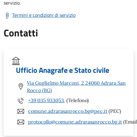
servizio.
Termini e condizioni di servizio
Contatti
Ufficio Anagrafe e Stato civile
Via Guglielmo Marconi, 2 24060 Adrara San
Rocco (BG)
+39 035 933053
(Telefono)
comune.adrarasanrocco.bg@pec.it
(PEC)
protocollo@comune.adrarasanrocco.bg.it
(Email