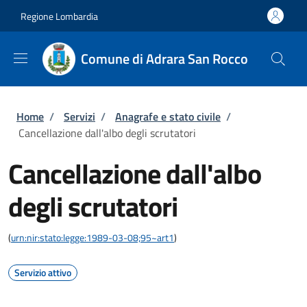
Salta al contenuto principale
Skip to footer content
Regione Lombardia
Comune di Adrara San Rocco
Briciole di pane
Home
/
Servizi
/
Anagrafe e stato civile
/
Cancellazione dall'albo degli scrutatori
Cancellazione dall'albo
degli scrutatori
(
urn:nir:stato:legge:1989-03-08;95~art1
)
Servizio attivo