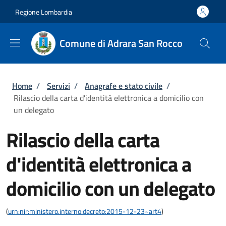
Salta al contenuto principale
Skip to footer content
Regione Lombardia
Comune di Adrara San Rocco
Briciole di pane
Home
/
Servizi
/
Anagrafe e stato civile
/
Rilascio della carta d'identità elettronica a domicilio con
un delegato
Rilascio della carta
d'identità elettronica a
domicilio con un delegato
(
urn:nir:ministero.interno:decreto:2015-12-23~art4
)