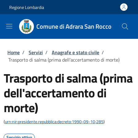
Salta al contenuto principale
Skip to footer content
Regione Lombardia
Comune di Adrara San Rocco
Briciole di pane
Home
/
Servizi
/
Anagrafe e stato civile
/
Trasporto di salma (prima dell'accertamento di morte)
Trasporto di salma (prima
dell'accertamento di
morte)
(
urn:nir:presidente.repubblica:decreto:1990-09-10;285
)
Servizio attivo