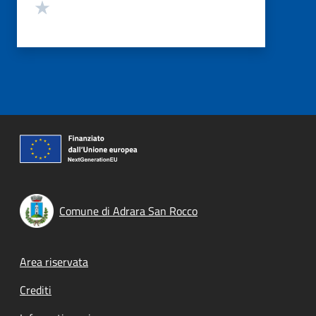
Valuta 1 stelle su 5
Comune di Adrara San Rocco
Footer menu
Area riservata
Crediti