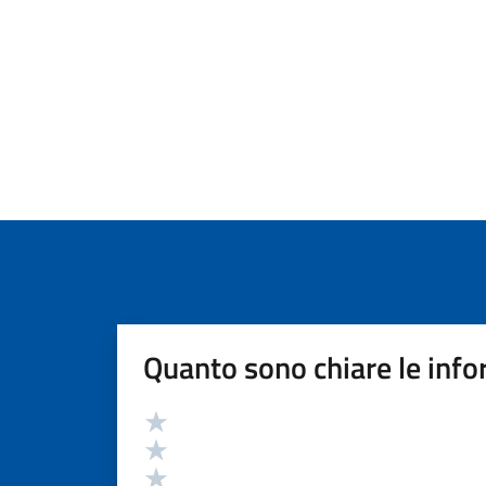
Quanto sono chiare le info
Valutazione
Valuta 5 stelle su 5
Valuta 4 stelle su 5
Valuta 3 stelle su 5