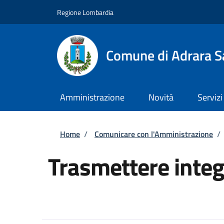
Salta al contenuto principale
Skip to footer content
Regione Lombardia
Comune di Adrara S
Amministrazione
Novità
Servizi
Briciole di pane
Home
/
Comunicare con l'Amministrazione
/
Trasmettere integ