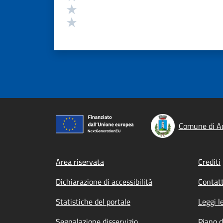
Valuta 2 stelle su 5
Valuta 1 stelle su 5
Comune di A
Footer menu
Area riservata
Crediti
Dichiarazione di accessibilità
Contatt
Statistiche del portale
Leggi l
Segnalazione disservizio
Piano d