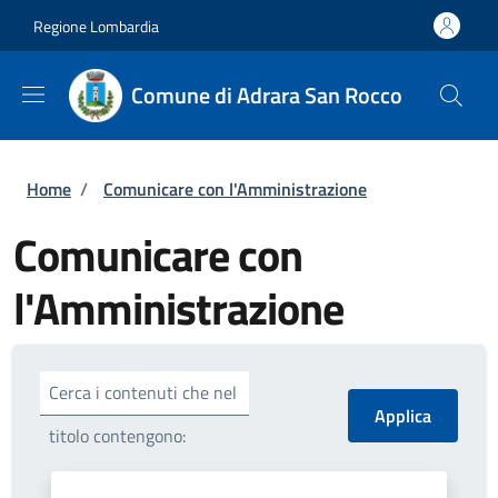
Salta al contenuto principale
Skip to footer content
Regione Lombardia
Comune di Adrara San Rocco
Briciole di pane
Home
/
Comunicare con l'Amministrazione
Comunicare con
l'Amministrazione
Cerca i contenuti che nel
titolo contengono: