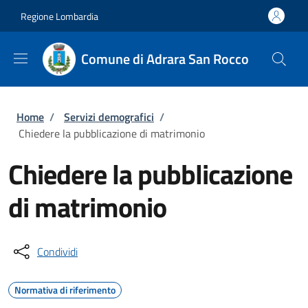
Salta al contenuto principale
Skip to footer content
Regione Lombardia
Comune di Adrara San Rocco
Briciole di pane
Home
/
Servizi demografici
/
Chiedere la pubblicazione di matrimonio
Chiedere la pubblicazione
di matrimonio
Condividi
Normativa di riferimento