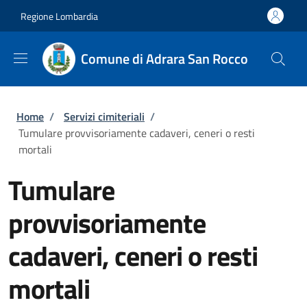
Salta al contenuto principale
Skip to footer content
Regione Lombardia
Comune di Adrara San Rocco
Briciole di pane
Home
/
Servizi cimiteriali
/
Tumulare provvisoriamente cadaveri, ceneri o resti
mortali
Tumulare
provvisoriamente
cadaveri, ceneri o resti
mortali