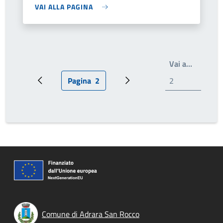
VAI ALLA PAGINA
Scrivi il
Vai a…
Pagina
2
Pagina precedente
Pagina attuale
Pagina successiva
Comune di Adrara San Rocco