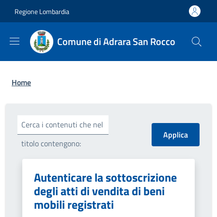
Salta al contenuto principale
Skip to footer content
Regione Lombardia
Comune di Adrara San Rocco
Briciole di pane
Home
Cerca i contenuti che nel
titolo contengono:
Autenticare la sottoscrizione
degli atti di vendita di beni
mobili registrati