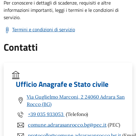
Per conoscere i dettagli di scadenze, requisiti e altre
informazioni importanti, leggi i termini e le condizioni di
servizio.
Termini e condizioni di servizio
Contatti
Ufficio Anagrafe e Stato civile
Via Guglielmo Marconi, 2 24060 Adrara San
Rocco (BG)
+39 035 933053
(Telefono)
comune.adrarasanrocco.bg@pec.it
(PEC)
protocollo@comune.adrarasanrocco.bg.it
(Email