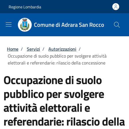
Salta al contenuto principale
Skip to footer content
Regione Lombardia
Comune di Adrara San Rocco
Briciole di pane
Home
/
Servizi
/
Autorizzazioni
/
Occupazione di suolo pubblico per svolgere attività
elettorali e referendarie: rilascio della concessione
Occupazione di suolo
pubblico per svolgere
attività elettorali e
referendarie: rilascio della