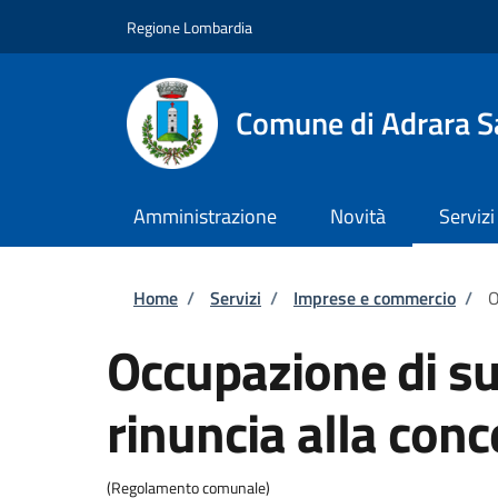
Salta al contenuto principale
Skip to footer content
Regione Lombardia
Comune di Adrara S
Amministrazione
Novità
Servizi
Briciole di pane
Home
/
Servizi
/
Imprese e commercio
/
O
Occupazione di su
rinuncia alla con
(Regolamento comunale)