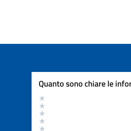
Quanto sono chiare le info
Valutazione
Valuta 5 stelle su 5
Valuta 4 stelle su 5
Valuta 3 stelle su 5
Valuta 2 stelle su 5
Valuta 1 stelle su 5