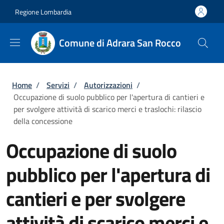
Salta al contenuto principale
Skip to footer content
Regione Lombardia
Comune di Adrara San Rocco
Briciole di pane
Home
/
Servizi
/
Autorizzazioni
/
Occupazione di suolo pubblico per l'apertura di cantieri e
per svolgere attività di scarico merci e traslochi: rilascio
della concessione
Occupazione di suolo
pubblico per l'apertura di
cantieri e per svolgere
attività di scarico merci e