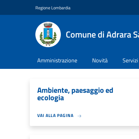
Salta al contenuto principale
Skip to footer content
Regione Lombardia
Comune di Adrara S
Amministrazione
Novità
Servizi
Ambiente, paesaggio ed
ecologia
VAI ALLA PAGINA